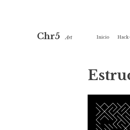
Saltar
Chr5
al
Inicio
Hack
Art
contenido
Estru