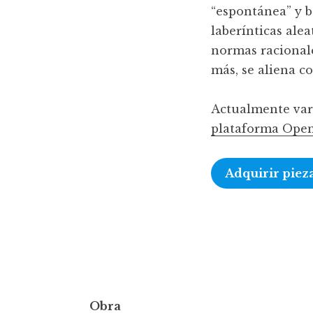
“espontánea” y b
laberínticas alea
normas racionale
más, se aliena c
Actualmente var
plataforma Ope
Adquirir piez
Obra