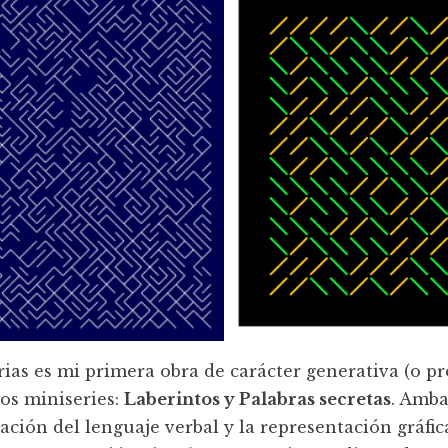
rias es mi primera obra de carácter generativa (o p
os miniseries:
Laberintos y Palabras secretas
. Amba
lación del lenguaje verbal y la representación gráfic