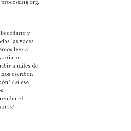
 processing.org.
abecedario y
das las voces
emos leer a
toria, o
ibir a miles de
 nos escriben
ón? ¿ si ese
os
render el
 unos?