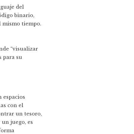
nguaje del
digo binario,
al mismo tiempo.
nde “visualizar
s para su
n espacios
as con el
ontrar un tesoro,
 un juego, es
 forma