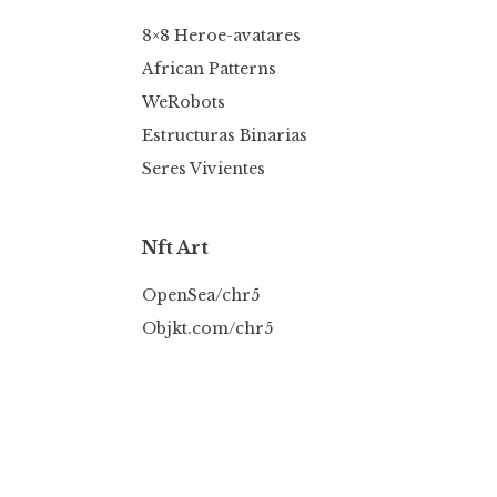
8×8 Heroe-avatares
African Patterns
WeRobots
Estructuras Binarias
Seres Vivientes
Nft Art
OpenSea/chr5
Objkt.com/chr5