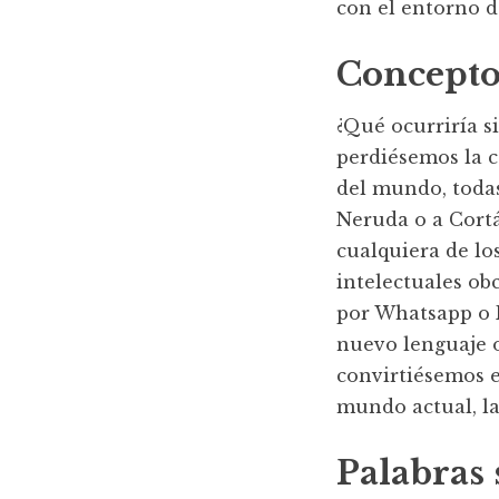
con el entorno d
Concept
¿Qué ocurriría s
perdiésemos la c
del mundo, todas
Neruda o a Cortáz
cualquiera de lo
intelectuales ob
por Whatsapp o F
nuevo lenguaje o
convirtiésemos e
mundo actual, la
Palabras 