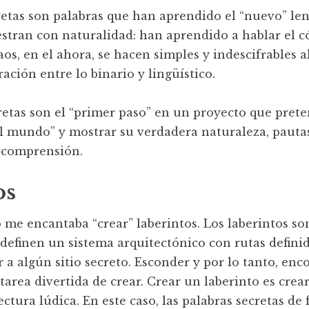
retas son palabras que han aprendido el “nuevo” le
tran con naturalidad: han aprendido a hablar el có
aos, en el ahora, se hacen simples y indescifrables 
ación entre lo binario y lingüístico.
retas son el “primer paso” en un proyecto que prete
el mundo” y mostrar su verdadera naturaleza, pauta
y comprensión.
os
me encantaba “crear” laberintos. Los laberintos so
 definen un sistema arquitectónico con rutas definid
r a algún sitio secreto. Esconder y por lo tanto, enc
tarea divertida de crear. Crear un laberinto es crear
ctura lúdica. En este caso, las palabras secretas de