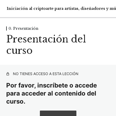
Iniciación al criptoarte para artistas, diseñadores y m
0. Presentación
0. Presentación
Presentación del
Presentación del curso
curso
2. Coleccionismo
2 lecciones
Quién es Charlie
NO TIENES ACCESO A ESTA LECCIÓN
Por favor, inscríbete o accede
para acceder al contenido del
curso.