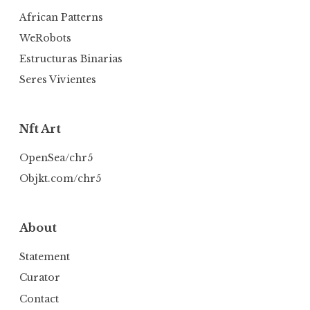
African Patterns
WeRobots
Estructuras Binarias
Seres Vivientes
Nft Art
OpenSea/chr5
Objkt.com/chr5
About
Statement
Curator
Contact