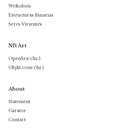
WeRobots
Estructuras Binarias
Seres Vivientes
Nft Art
OpenSea/chr5
Objkt.com/chr5
About
Statement
Curator
Contact