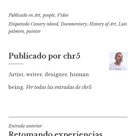
Publicado en
Art
,
people
,
Video
Etiquetado
Canary island
,
Documentary
,
History of Art
,
Luis
palmero
,
painter
Publicado por
chr5
Artist, writer, designer, human
being.
Ver todas las entradas de chr5
Navegación
Entrada anterior
Retomando experiencias