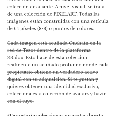
colección desafiante. A nivel visual, se trata
de una colección de PIXELART. Todas las
imágenes están construidas con una retícula
de 64 píxeles (8×8) o puntos de colores.
Cada imagen está acuñada Onchain en la
red de Tezos dentro de la plataforma
8Bidou. Esto hace de esta colección
realmente un acuñado profundo donde cada
propietario obtiene un verdadero activo
digital con su adquisición. Si te gustan y
quieres obtener una identidad exclusiva,
colecciona esta colección de avatars y hazte
con el tuyo.
¿Te gustaría coleccionar un avatar de esta