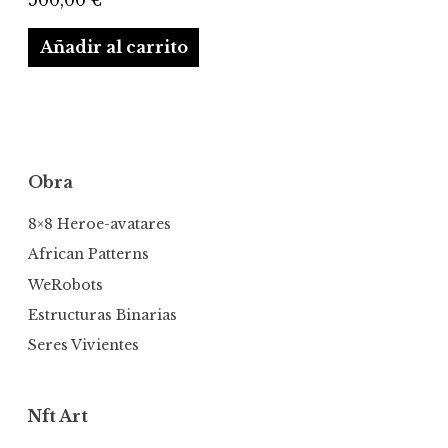
Añadir al carrito
Obra
8×8 Heroe-avatares
African Patterns
WeRobots
Estructuras Binarias
Seres Vivientes
Nft Art