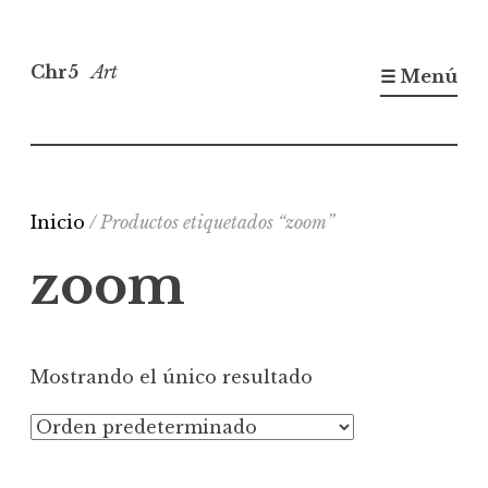
Saltar
al
Chr5
Art
☰ Menú
contenido
Inicio
/ Productos etiquetados “zoom”
zoom
Mostrando el único resultado