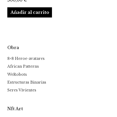
Añadir al carrito
Obra
8×8 Heroe-avatares
African Patterns
WeRobots
Estructuras Binarias
Seres Vivientes
Nft Art