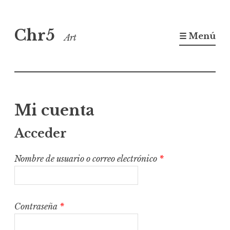
Saltar
Chr5
al
☰ Menú
Art
contenido
Mi cuenta
Acceder
Obligatorio
Nombre de usuario o correo electrónico
*
Obligatorio
Contraseña
*