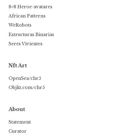
8×8 Heroe-avatares
African Patterns
WeRobots
Estructuras Binarias
Seres Vivientes
Nft Art
OpenSea/chr5
Objkt.com/chr5
About
Statement
Curator