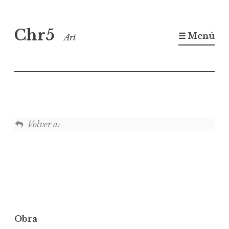
Saltar
Chr5
al
☰ Menú
Art
contenido
Volver a:
Obra