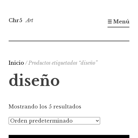
Saltar
al
Chr5
Art
☰ Menú
contenido
Inicio
/ Productos etiquetados “diseño”
diseño
Mostrando los 5 resultados