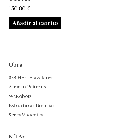
150,00
€
Añadir al carrito
Obra
8×8 Heroe-avatares
African Patterns
WeRobots
Estructuras Binarias
Seres Vivientes
Nft Art