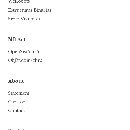
WeRobots
Estructuras Binarias
Seres Vivientes
Nft Art
OpenSea/chr5
Objkt.com/chr5
About
Statement
Curator
Contact