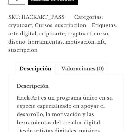
Hack
Art
SKU:
HACKART_PASS
Categorías:
Community
cryptoart
,
Cursos
,
suscripciion
Etiquetas:
cantidad
arte digital
,
criptoarte
,
cryptoart
,
curso
,
diseño
,
herramientas
,
motivación
,
nft
,
suscripcion
Descripción
Valoraciones (0)
Descripción
Hack-Art es un programa único en su
especie especializado en apoyar el
desarrollo, la motivación y las
herramientas del creador digital.
Desde artistas digitales, músicos,