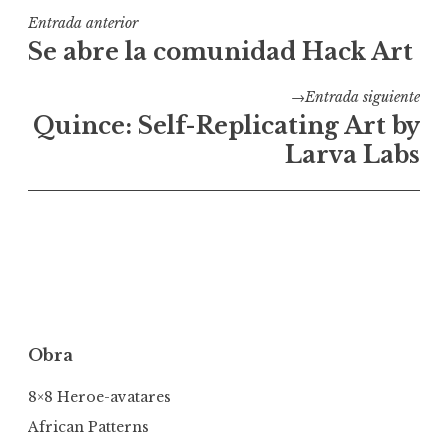
Navegación
Entrada anterior
Se abre la comunidad Hack Art
de
entradas
Entrada siguiente
Quince: Self-Replicating Art by
Larva Labs
Obra
8×8 Heroe-avatares
African Patterns