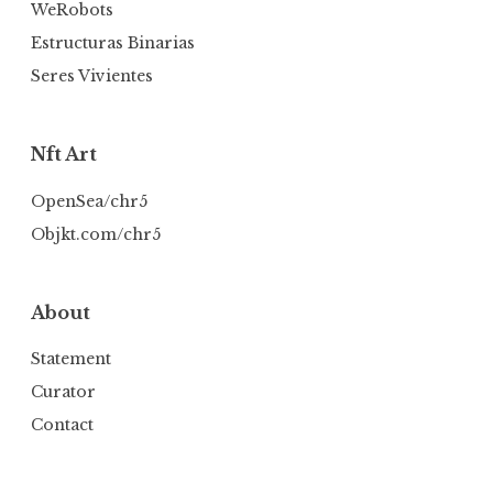
WeRobots
Estructuras Binarias
Seres Vivientes
Nft Art
OpenSea/chr5
Objkt.com/chr5
About
Statement
Curator
Contact