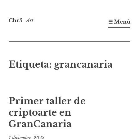
Saltar
al
Chr5
Art
☰ Menú
contenido
Etiqueta:
grancanaria
Primer taller de
criptoarte en
GranCanaria
1 diciembre, 2023