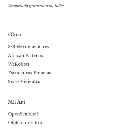
Etiquetado
grancanaria
,
taller
Obra
8×8 Heroe-avatares
African Patterns
WeRobots
Estructuras Binarias
Seres Vivientes
Nft Art
OpenSea/chr5
Objkt.com/chr5