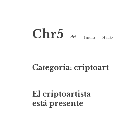
Saltar
Chr5
al
Art
contenido
Inicio
Hack
Categoría:
criptoart
El criptoartista
está presente