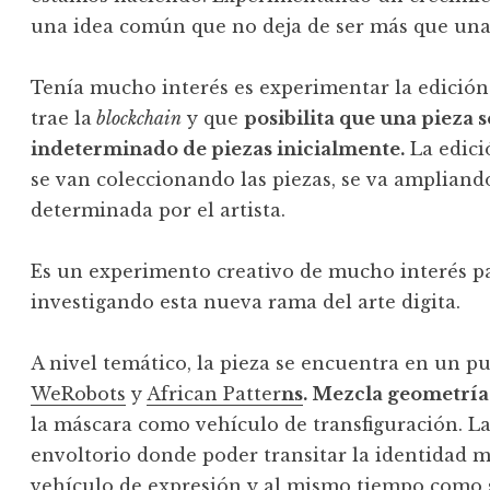
una idea común que no deja de ser más que una 
Tenía mucho interés es experimentar la edición
trae la
blockchain
y que
posibilita que una pieza
indeterminado de piezas inicialmente.
La edici
se van coleccionando las piezas, se va ampliando
determinada por el artista.
Es un experimento creativo de mucho interés pa
investigando esta nueva rama del arte digita.
A nivel temático, la pieza se encuentra en un 
WeRobots
y
African Patter
ns
. Mezcla geometría 
la máscara como vehículo de transfiguración. L
envoltorio donde poder transitar la identidad m
vehículo de expresión y al mismo tiempo como 