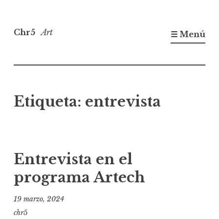
Saltar
al
Chr5
Art
☰ Menú
contenido
Etiqueta:
entrevista
Entrevista en el
programa Artech
19 marzo, 2024
chr5