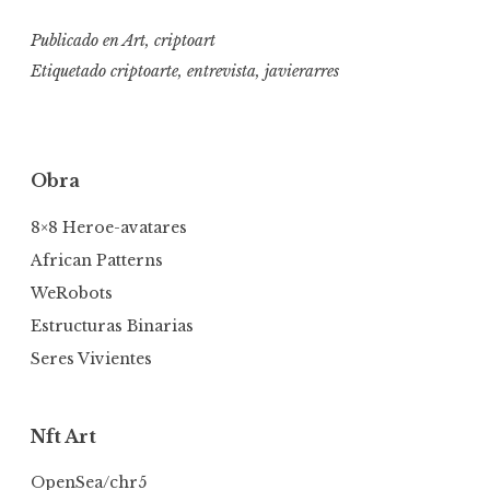
Publicado en
Art
,
criptoart
Etiquetado
criptoarte
,
entrevista
,
javierarres
Obra
8×8 Heroe-avatares
African Patterns
WeRobots
Estructuras Binarias
Seres Vivientes
Nft Art
OpenSea/chr5