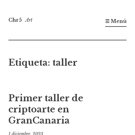
Saltar
al
Chr5
Art
☰ Menú
contenido
Etiqueta:
taller
Primer taller de
criptoarte en
GranCanaria
1 diciembre, 2023