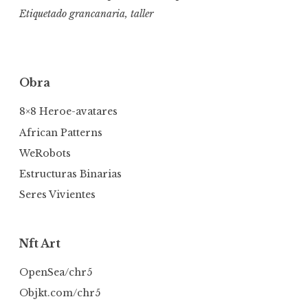
Etiquetado
grancanaria
,
taller
Obra
8×8 Heroe-avatares
African Patterns
WeRobots
Estructuras Binarias
Seres Vivientes
Nft Art
OpenSea/chr5
Objkt.com/chr5