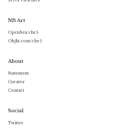
Nft Art
OpenSea/chr5
Objkt.com/chr5
About
Statement
Curator
Contact
Social
Twitter