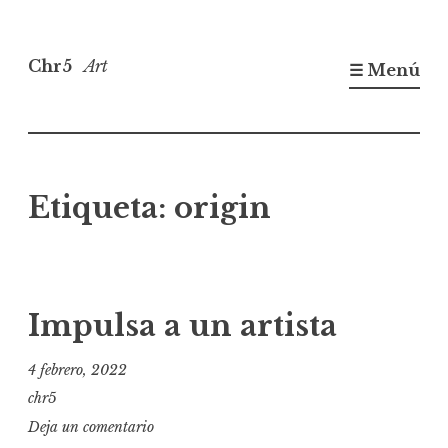
Saltar
al
Chr5
Art
☰ Menú
contenido
Etiqueta:
origin
Impulsa a un artista
4 febrero, 2022
chr5
Deja un comentario